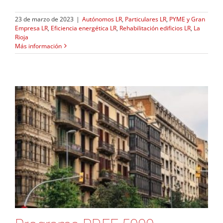
23 de marzo de 2023
|
Autónomos LR
,
Particulares LR
,
PYME y Gran
Empresa LR
,
Eficiencia energética LR
,
Rehabilitación edificios LR
,
La
Rioja
Más información