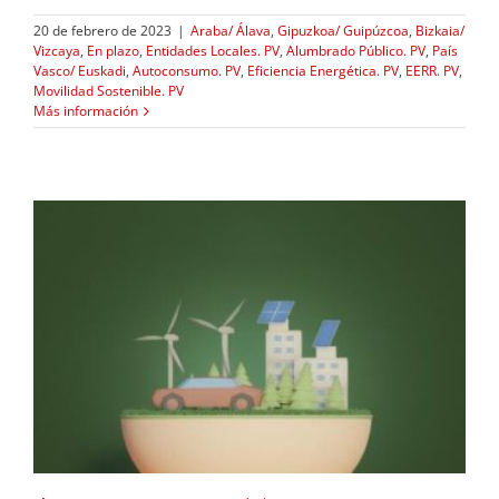
20 de febrero de 2023
|
Araba/ Álava
,
Gipuzkoa/ Guipúzcoa
,
Bizkaia/
Vizcaya
,
En plazo
,
Entidades Locales. PV
,
Alumbrado Público. PV
,
País
Vasco/ Euskadi
,
Autoconsumo. PV
,
Eficiencia Energética. PV
,
EERR. PV
,
Movilidad Sostenible. PV
Más información