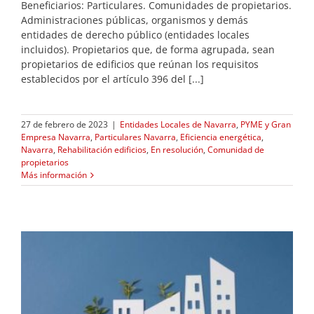
Beneficiarios: Particulares. Comunidades de propietarios.
Administraciones públicas, organismos y demás
entidades de derecho público (entidades locales
incluidos). Propietarios que, de forma agrupada, sean
propietarios de edificios que reúnan los requisitos
establecidos por el artículo 396 del [...]
27 de febrero de 2023
|
Entidades Locales de Navarra
,
PYME y Gran
Empresa Navarra
,
Particulares Navarra
,
Eficiencia energética
,
Navarra
,
Rehabilitación edificios
,
En resolución
,
Comunidad de
propietarios
Más información