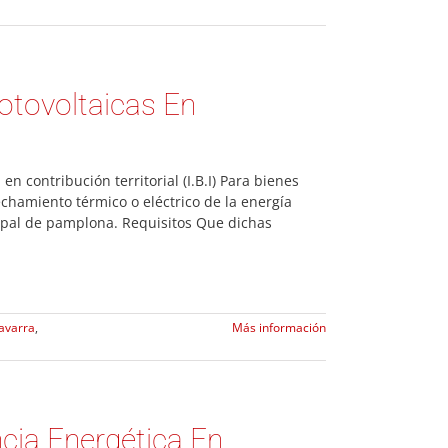
Fotovoltaicas En
n contribución territorial (I.B.I) Para bienes
chamiento térmico o eléctrico de la energía
cipal de pamplona. Requisitos Que dichas
avarra
,
Más información
ncia Energética En