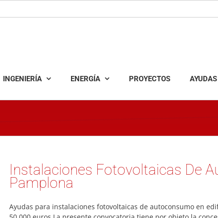
INGENIERÍA
ENERGÍA
PROYECTOS
AYUDAS
Instalaciones Fotovoltaicas De
Pamplona
Ayudas para instalaciones fotovoltaicas de autoconsumo en edi
50.000 euros La presente convocatoria tiene por objeto la conc