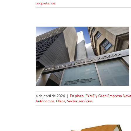
propietarios
stalaciones
Pamplona
resa Navarra
ncia energética
bles Navarra
r servicios
4 de abril de 2024
|
En plazo
,
PYME y Gran Empresa Nava
Autónomos
,
Otros
,
Sector servicios