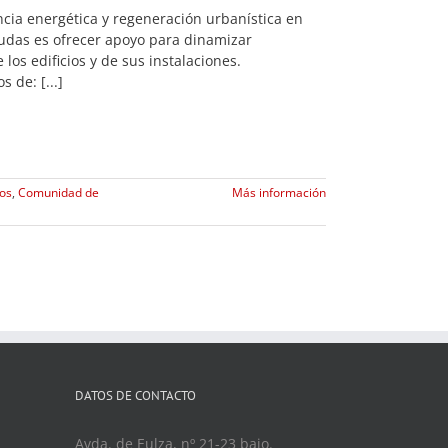
encia energética y regeneración urbanística en
ayudas es ofrecer apoyo para dinamizar
los edificios y de sus instalaciones.
 de: [...]
ios
,
Comunidad de
Más información
DATOS DE CONTACTO
Avda. de Eulza, nº 21-23 bajo.