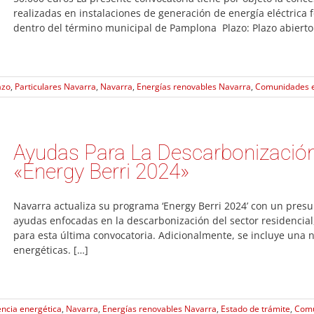
realizadas en instalaciones de generación de energía eléctrica 
dentro del término municipal de Pamplona Plazo: Plazo abierto h
azo
,
Particulares Navarra
,
Navarra
,
Energías renovables Navarra
,
Comunidades e
Ayudas Para La Descarbonización 
«Energy Berri 2024»
Navarra actualiza su programa ‘Energy Berri 2024’ con un pres
ayudas enfocadas en la descarbonización del sector residencia
para esta última convocatoria. Adicionalmente, se incluye una
energéticas. […]
encia energética
,
Navarra
,
Energías renovables Navarra
,
Estado de trámite
,
Comu