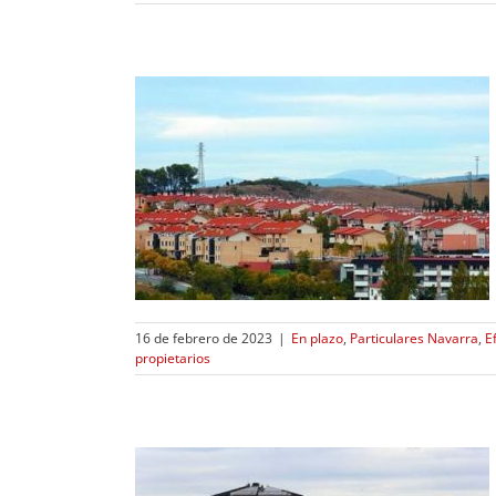
itación y
 Noain
rra
Eficiencia
as renovables
os
Comunidad de
16 de febrero de 2023
|
En plazo
,
Particulares Navarra
,
E
propietarios