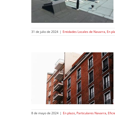
rra
En plazo
rra
Energías
des energéticas
31 de julio de 2024
|
Entidades Locales de Navarra
,
En pl
onización del
nergy Berri
rra
Eficiencia
as renovables
Comunidad de
8 de mayo de 2024
|
En plazo
,
Particulares Navarra
,
Efici