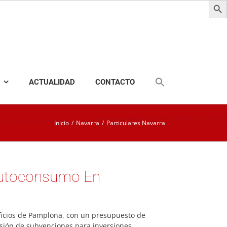
ACTUALIDAD
CONTACTO
Inicio
/
Navarra
/
Particulares Navarra
 Autoconsumo En
ficios de Pamplona, con un presupuesto de
esión de subvenciones para inversiones