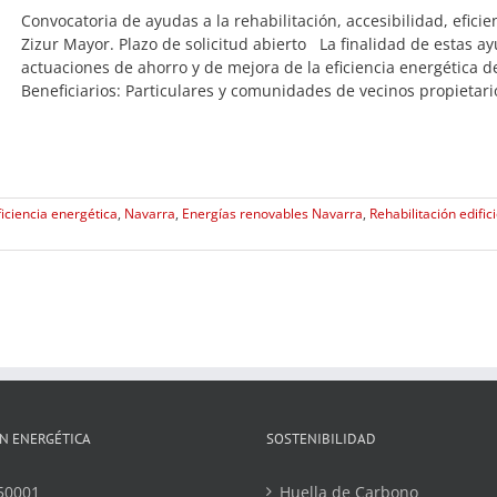
Convocatoria de ayudas a la rehabilitación, accesibilidad, efici
Zizur Mayor. Plazo de solicitud abierto La finalidad de estas 
actuaciones de ahorro y de mejora de la eficiencia energética de 
Beneficiarios: Particulares y comunidades de vecinos propietarios
ficiencia energética
,
Navarra
,
Energías renovables Navarra
,
Rehabilitación edific
N ENERGÉTICA
SOSTENIBILIDAD
50001
Huella de Carbono