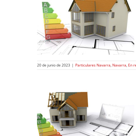
 de Eficiencia
ificios
a
En resolución
etarios
20 de junio de 2023
|
Particulares Navarra
,
Navarra
,
En r
 2023
ra
PYME y Gran
lares Navarra
a
Rehabilitación