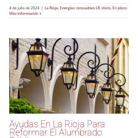
4 de julio de 2024
|
La Rioja
,
Energías renovables LR
,
inicio
,
En plazo
Más información
Ayudas En La Rioja Para
Reformar El Alumbrado