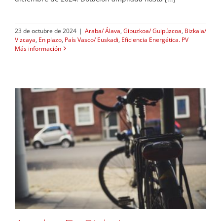
23 de octubre de 2024
|
Araba/ Álava
,
Gipuzkoa/ Guipúzcoa
,
Bizkaia/
Vizcaya
,
En plazo
,
País Vasco/ Euskadi
,
Eficiencia Energética. PV
Más información