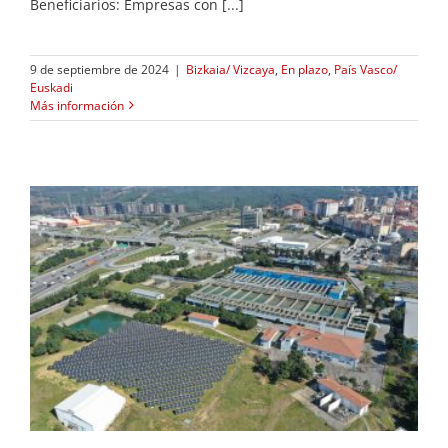
Beneficiarios: Empresas con [...]
9 de septiembre de 2024
|
Bizkaia/ Vizcaya
,
En plazo
,
País Vasco/
Euskadi
Más información