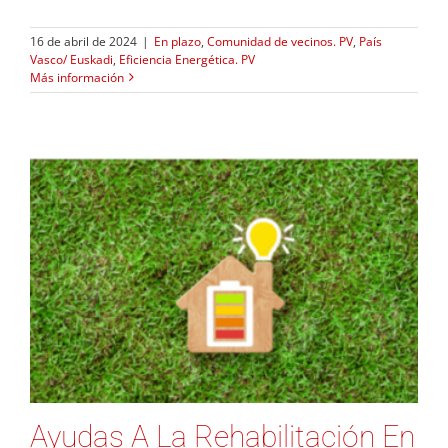
16 de abril de 2024
|
En plazo
,
Comunidad de vecinos. PV
,
País
Vasco/ Euskadi
,
Eficiencia Energética. PV
Más información
Ayudas A La Rehabilitación En