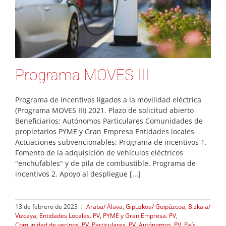
Programa MOVES III
Programa de incentivos ligados a la movilidad eléctrica
(Programa MOVES III) 2021. Plazo de solicitud abierto
Beneficiarios: Autónomos Particulares Comunidades de
propietarios PYME y Gran Empresa Entidades locales
Actuaciones subvencionables: Programa de incentivos 1.
Fomento de la adquisición de vehículos eléctricos
"enchufables" y de pila de combustible. Programa de
incentivos 2. Apoyo al despliegue [...]
13 de febrero de 2023
|
Araba/ Álava
,
Gipuzkoa/ Guipúzcoa
,
Bizkaia/
Vizcaya
,
Entidades Locales. PV
,
PYME y Gran Empresa. PV
,
Comunidad de vecinos. PV
,
Particulares. PV
,
Autónomos. PV
,
País