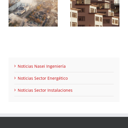
n
descarbonización
comunidades
de
del sector
energéticas en
n
residencial en
Navarra 2025:
Navarra 2025-
requisitos y cómo
2026
solicitarlas
Noticias Nasei Ingeniería
Noticias Sector Energético
Noticias Sector Instalaciones