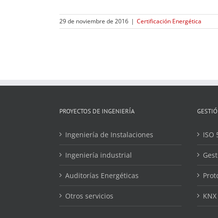
29 de noviembre de 2016
|
Certificación Energética
PROYECTOS DE INGENIERÍA
GESTIÓ
Ingeniería de Instalaciones
ISO 
Ingeniería industrial
Gest
Auditorías Energéticas
Prot
Otros servicios
KNX