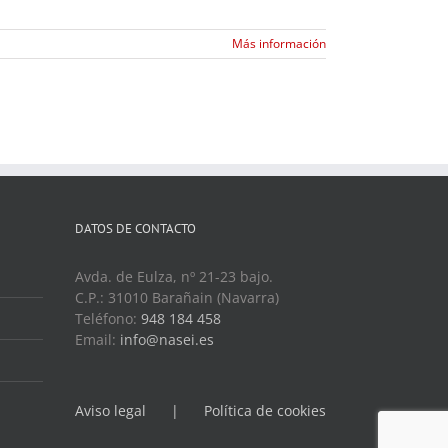
Más información
DATOS DE CONTACTO
Avda. de Eulza, nº 21-23 bajo.
C.P.: 31010 Barañain (Navarra)
Teléfono:
948 184 458
Email:
info@nasei.es
Aviso legal
Política de cookies