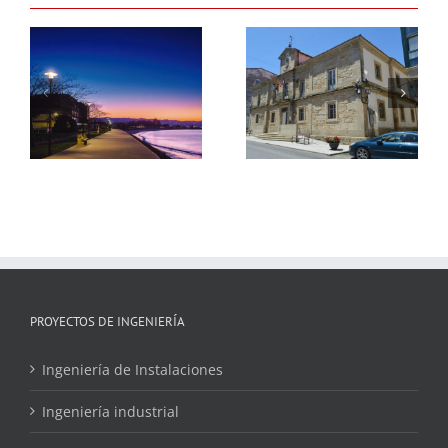
Renovación de
Renovación de
Alumbrado
Alumbrado
as
Público en
Público en Aoiz
Negreira
PROYECTOS DE INGENIERÍA
Ingeniería de Instalaciones
Ingeniería industrial